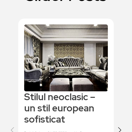
Stilul neoclasic –
St
un stil european
DarieAd
sofisticat
Îmbin
auriu