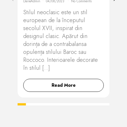
DarieAdmin
04/08/2023
No Comments
infl
Stilul neoclasic este un stil
dar ş
european de la începutul
stilu
secolul XVII, inspirat din
interi
designul clasic. Apărut din
dorința de a contrabalansa
opulența stilului Baroc sau
Roccoco. Interioarele decorate
în stilul [...]
Read More