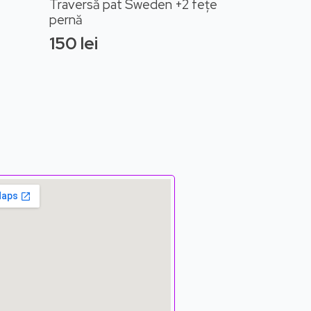
Traversă pat Sweden +2 fețe
pernă
150
lei