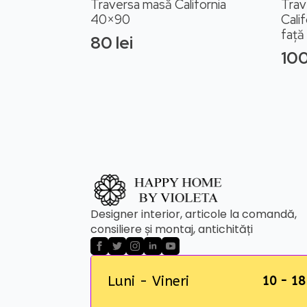
Traversa masă California
Trav
40×90
Cali
față
80
lei
10
Designer interior, articole la comandă,
consiliere și montaj, antichități
Luni - Vineri
10 - 18