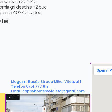
ersa masă 30×140
fornia gri deschis +2 buc
 pernă 40×40 cadou
0
lei
Magazin: Bacău Strada Mihai Viteazul 1
Telefon 0751 777 819
Email: happyhomebyvioleta@gmail.com