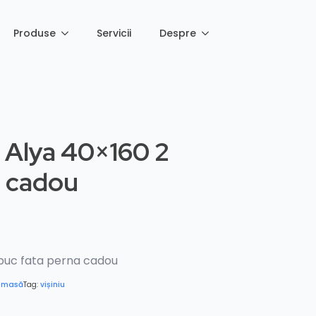
Produse
Servicii
Despre
 Alya 40×160 2
a cadou
buc fata perna cadou
e masă
Tag:
vișiniu