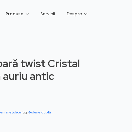
Produse
Servicii
Despre
ară twist Cristal
auriu antic
erii metalice
Tag:
Galerie dublă