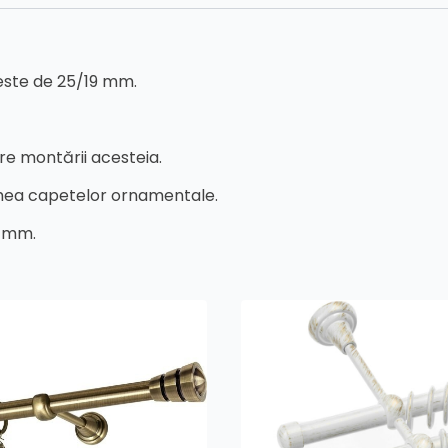
r este de 25/19 mm.
re montării acesteia.
imea capetelor ornamentale.
8 mm.