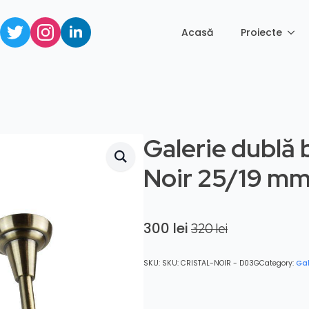
Acasă
Proiecte
Galerie dublă b
Noir 25/19 mm 
300
lei
320
lei
Original
Current
price
price
was:
is:
SKU:
SKU: CRISTAL-NOIR - D03G
Category:
Gal
320 lei.
300 lei.