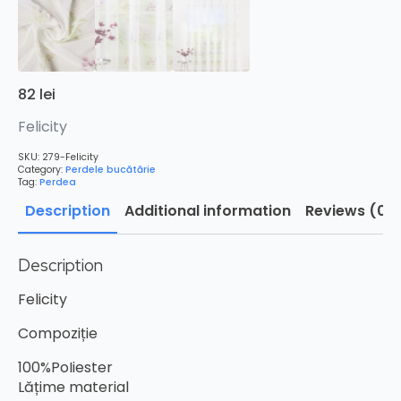
82
lei
Felicity
SKU:
279-Felicity
Category:
Perdele bucătărie
Tag:
Perdea
Description
Additional information
Reviews (0)
Description
Felicity
Compoziție
100%PoIiester
Lățime material