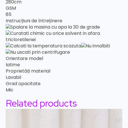
280cm
GSM
85
Instrucțiuni de întreținere
Orientare model
latime
Proprietăți material
Lavabil
Grad opacitate
Mic
Related products