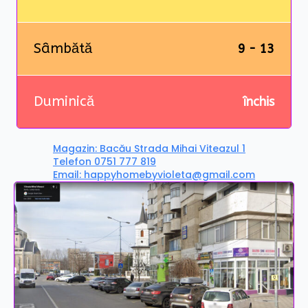
Sâmbătă
9 - 13
Duminică
închis
Magazin: Bacău Strada Mihai Viteazul 1
Telefon 0751 777 819
Email: happyhomebyvioleta@gmail.com