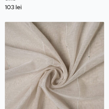
103
lei