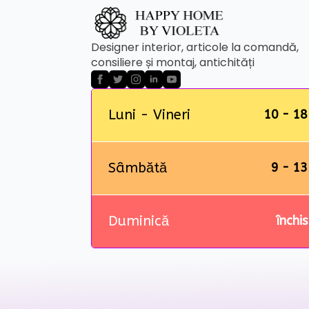
Designer interior, articole la comandă,
consiliere și montaj, antichități
Luni - Vineri
10 - 18
Sâmbătă
9 - 13
Duminică
închis