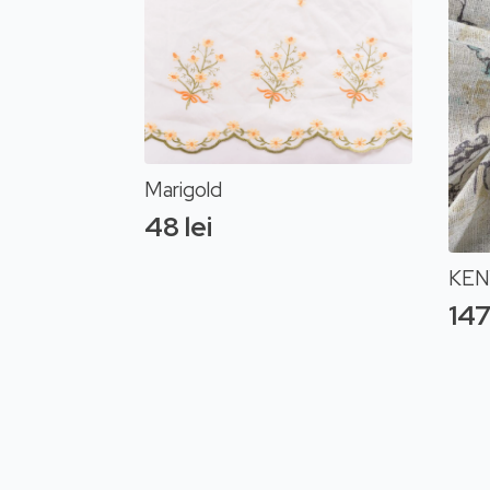
Marigold
48
lei
KEN
14