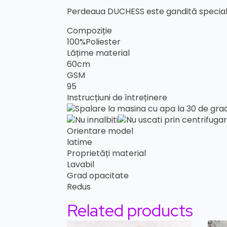
Perdeaua DUCHESS este gandită special 
Compoziție
100%Poliester
Lățime material
60cm
GSM
95
Instrucțiuni de întreținere
Orientare model
latime
Proprietăți material
Lavabil
Grad opacitate
Redus
Related products