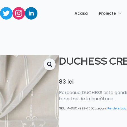
Acasă
Proiecte
DUCHESS CR
83
lei
Perdeaua DUCHESS este gandi
ferestrei de la bucătarie.
SKU:
14-DUCHESS-T08
Category:
Perdele buc